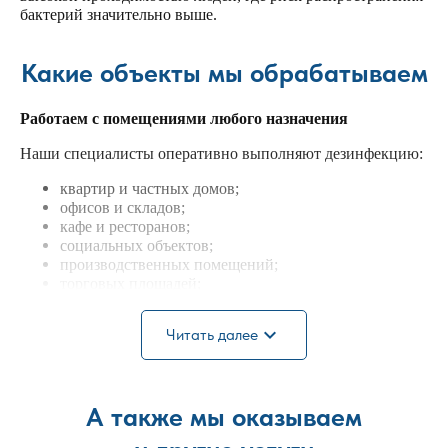
бактерий значительно выше.
Какие объекты мы обрабатываем
Работаем с помещениями любого назначения
Наши специалисты оперативно выполняют дезинфекцию:
квартир и частных домов;
офисов и складов;
кафе и ресторанов;
социальных объектов;
производственных помещений;
торговых площадей;
объектов разного размера — от небольших комнат до
крупных комплексов.
expand_more
Читать далее
Для каждого клиента подбирается оптимальный метод
обработки с учётом площади, степени загрязнения и
особенностей объекта. Перед началом работ проводится
А также мы оказываем
оценка состояния помещения, после чего специалисты
определяют наиболее эффективный способ санитарной