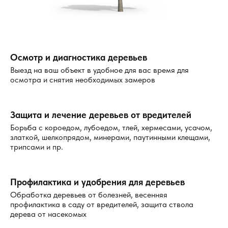
подходят даже для объектов с повышенными санитарными
требованиями.
Почему выбирают нас
Осмотр и диагностика деревьев
Выезд на ваш объект в удобное для вас время для
Преимущества нашей службы
осмотра и снятия необходимых замеров
мастер выезжает в удобное время;
доступны разные способы обработки;
помещения защищены после проведения работ;
Защита и лечение деревьев от вредителей
используются методы без резкого запаха;
Борьба с короедом, лубоедом, тлей, хермесами, усачом,
особое внимание уделяется сложным зонам;
златкой, шелкопрядом, минерами, паутинными клещами,
процесс обработки занимает минимальное время;
трипсами и пр.
гарантируем высокое качество услуг;
специалисты обладают большим опытом работы;
применяются только безопасные препараты;
возможен срочный выезд на объект.
Профилактика и удобрения для деревьев
Обработка деревьев от болезней, весенняя
В случае необходимости проводится дополнительный
профилактика в саду от вредителей, защита ствола
анализ санитарного состояния объекта и подбор
дерева от насекомых
оптимального решения для конкретной задачи. Наша
служба дезинфекции использует современное