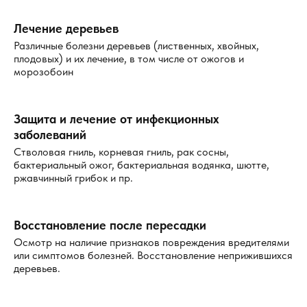
оборудование, позволяющее выполнять обработку
максимально эффективно и оперативно.
Лечение деревьев
Мы внимательно относимся к каждому заказу и всегда
Различные болезни деревьев (лиственных, хвойных,
подбираем лучшее решение с учётом особенностей
плодовых) и их лечение, в том числе от ожогов и
помещения и пожеланий клиента.
морозобоин
Как проходит обработка
Защита и лечение от инфекционных
заболеваний
Этапы выполнения работ
Стволовая гниль, корневая гниль, рак сосны,
бактериальный ожог, бактериальная водянка, шютте,
Клиент оставляет заявку на сайте.
ржавчинный грибок и пр.
Специалист уточняет детали объекта и необходимые
действия.
Выполняется выбор подходящего метода.
Помещение подготавливается к обработке.
Восстановление после пересадки
Проводится устранение источников заражения.
Осмотр на наличие признаков повреждения вредителями
После завершения работ помещение считается
или симптомов болезней. Восстановление неприжившихся
обработанным и готовым к эксплуатации.
деревьев.
Некоторые виды обработки позволяют закрыть помещение
всего на несколько часов. Точное время зависит от
площади объекта, используемого метода и степени