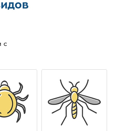
видов
в
 с