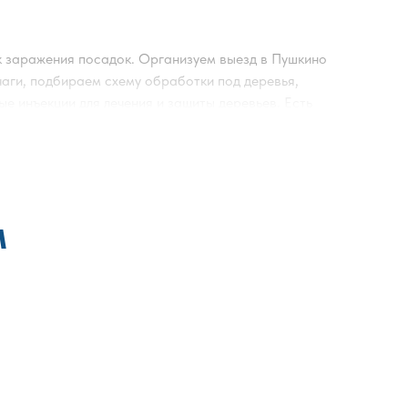
к заражения посадок. Организуем выезд в Пушкино
чаги, подбираем схему обработки под деревья,
е инъекции для лечения и защиты деревьев. Есть
работки часто включает комбинацию нескольких
сса опасности, чтобы снизить риски для людей и
антийный период выезд может быть бесплатным. В
речаются разные формулировки: обработка сада
поздней осенью; обработка сада огорода осенью.
м
ющие документы и работаем по договору. Чтобы