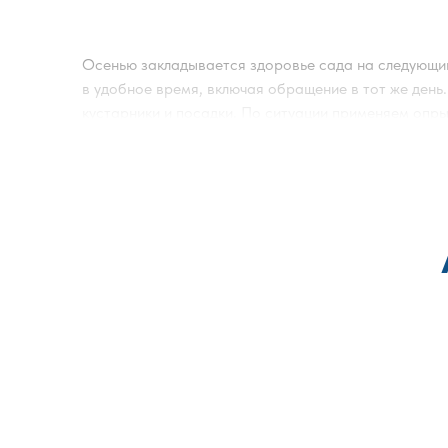
Осенью закладывается здоровье сада на следующий
в удобное время, включая обращение в тот же день
кустарники и посадки. По ситуации применяем опры
государственная лицензия и одобрение Роспотребн
групп средств — так повышается эффективность пер
животных. Гарантия закрепляется договором; детал
работе — только современные сертифицированные 
осенью; обработка сада осенью от болезней; обра
По сути это один комплекс мероприятий, который 
получить точный расчёт, достаточно описать площа