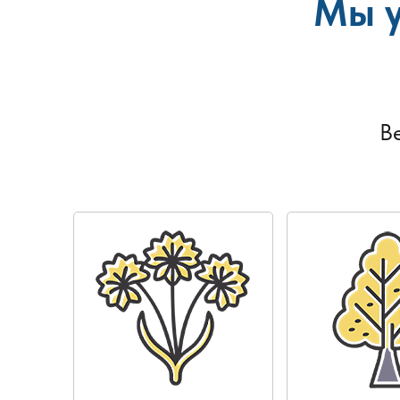
Мы у
В